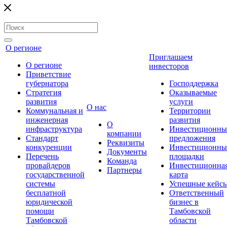
О регионе
Приглашаем
О регионе
инвесторов
Приветствие
губернатора
Господдержка
Стратегия
Оказываемые
развития
услуги
О нас
Коммунальная и
Территории
инженерная
развития
О
инфраструктура
Инвестиционны
компании
Стандарт
предложения
Реквизиты
конкуренции
Инвестиционны
Документы
Перечень
площадки
Команда
провайдеров
Инвестиционна
Партнеры
государственной
карта
системы
Успешные кейс
бесплатной
Ответственный
юридической
бизнес в
помощи
Тамбовской
Тамбовской
области