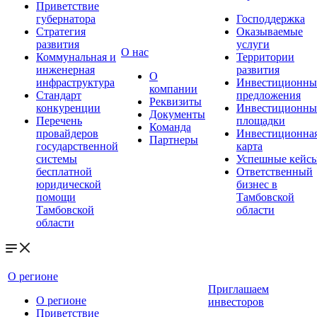
Приветствие
губернатора
Господдержка
Стратегия
Оказываемые
развития
услуги
О нас
Коммунальная и
Территории
инженерная
развития
О
инфраструктура
Инвестиционны
компании
Стандарт
предложения
Реквизиты
конкуренции
Инвестиционны
Документы
Перечень
площадки
Команда
провайдеров
Инвестиционна
Партнеры
государственной
карта
системы
Успешные кейс
бесплатной
Ответственный
юридической
бизнес в
помощи
Тамбовской
Тамбовской
области
области
О регионе
Приглашаем
О регионе
инвесторов
Приветствие