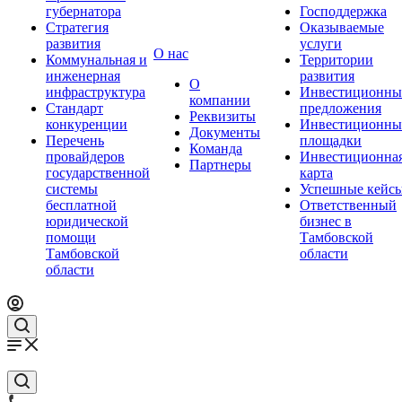
губернатора
Господдержка
Стратегия
Оказываемые
развития
услуги
О нас
Коммунальная и
Территории
инженерная
развития
О
инфраструктура
Инвестиционны
компании
Стандарт
предложения
Реквизиты
конкуренции
Инвестиционны
Документы
Перечень
площадки
Команда
провайдеров
Инвестиционна
Партнеры
государственной
карта
системы
Успешные кейс
бесплатной
Ответственный
юридической
бизнес в
помощи
Тамбовской
Тамбовской
области
области