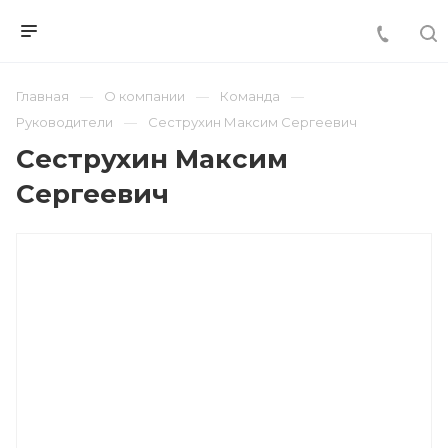
Главная
О компании
Команда
Руководители
Сеструхин Максим Сергеевич
Сеструхин Максим
Сергеевич