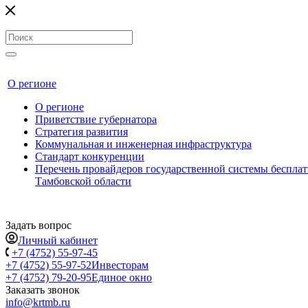
О регионе
О регионе
Приветствие губернатора
Стратегия развития
Коммунальная и инженерная инфраструктура
Стандарт конкуренции
Перечень провайдеров государственной системы беспл
Тамбовской области
Задать вопрос
Личный кабинет
+7 (4752) 55-97-45
+7 (4752) 55-97-52
Инвесторам
+7 (4752) 79-20-95
Единое окно
Заказать звонок
info@krtmb.ru