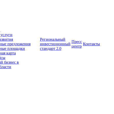
а
 услуги
азвития
Региональный
Пресс
ные предложения
инвестиционный
Контакты
центр
ные площадки
стандарт 2.0
ая карта
йсы
й бизнес в
бласти