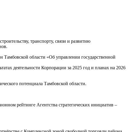
троительству, транспорту, связи и развитию
нов.
он Тамбовской области «Об управлении государственной
атах деятельности Корпорации за 2025 год и планах на 2026
мического потенциала Тамбовской области.
ионном рейтинге Агентства стратегических инициатив –
ртнёрстве с Комплексной зоной свободной торговли района