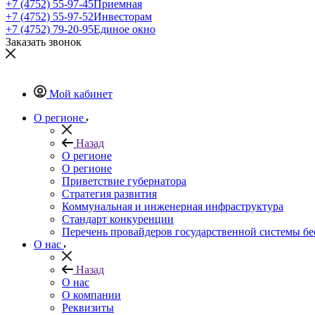
+7 (4752) 55-97-45
Приемная
+7 (4752) 55-97-52
Инвесторам
+7 (4752) 79-20-95
Единое окно
Заказать звонок
Мой кабинет
О регионе
Назад
О регионе
О регионе
Приветствие губернатора
Стратегия развития
Коммунальная и инженерная инфраструктура
Стандарт конкуренции
Перечень провайдеров государственной системы б
О нас
Назад
О нас
О компании
Реквизиты