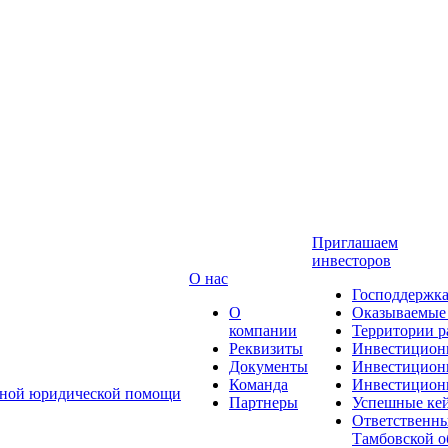
Приглашаем
инвесторов
О нас
Господдержк
О
Оказываемые
компании
Территории р
Реквизиты
Инвестицион
Документы
Инвестицион
Команда
Инвестиционн
атной юридической помощи
Партнеры
Успешные ке
Ответственны
Тамбовской о