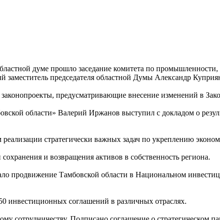
бластной думе прошло заседание комитета по промышленности, с
ый заместитель председателя областной Думы Александр Куприя
 законопроекты, предусматривающие внесение изменений в Зак
вской области» Валерий Иржанов выступил с докладом о результ
ом реализации стратегически важных задач по укреплению эконо
 сохранения и возвращения активов в собственность региона.
ало продвижение Тамбовской области в Национальном инвестиц
50 инвестиционных соглашений в различных отраслях.
му сотрудничеству. Подписано соглашение о стратегическом па