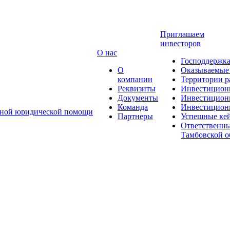
Приглашаем
инвесторов
О нас
Господдержк
О
Оказываемые
компании
Территории р
Реквизиты
Инвестицион
Документы
Инвестицион
Команда
Инвестиционн
атной юридической помощи
Партнеры
Успешные ке
Ответственны
Тамбовской о