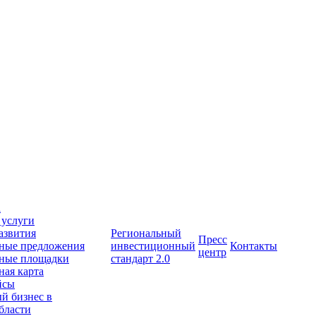
а
 услуги
азвития
Региональный
Пресс
ные предложения
инвестиционный
Контакты
центр
ные площадки
стандарт 2.0
ая карта
йсы
й бизнес в
бласти