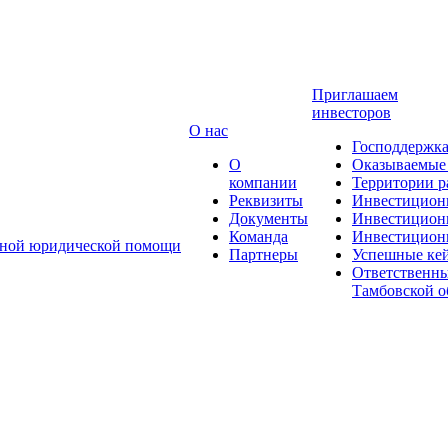
Приглашаем
инвесторов
О нас
Господдержк
О
Оказываемые
компании
Территории р
Реквизиты
Инвестицион
Документы
Инвестицион
Команда
Инвестиционн
атной юридической помощи
Партнеры
Успешные ке
Ответственны
Тамбовской о