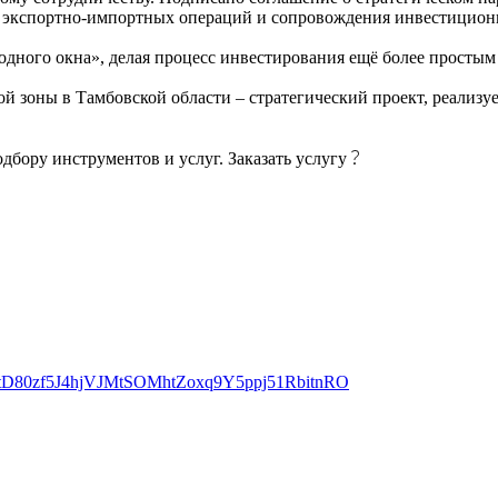
я экспортно-импортных операций и сопровождения инвестицион
дного окна», делая процесс инвестирования ещё более простым
й зоны в Тамбовской области – стратегический проект, реализ
дбору инструментов и услуг.
Заказать услугу
80zf5J4hjVJMtSOMhtZoxq9Y5ppj51RbitnRO