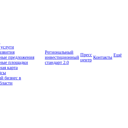
а
 услуги
азвития
Региональный
Пресс
Ещё
ные предложения
инвестиционный
Контакты
центр
ные площадки
стандарт 2.0
ая карта
йсы
й бизнес в
бласти