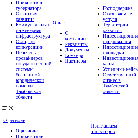
Приветствие
губернатора
Господдержка
Стратегия
Оказываемые
развития
услуги
О нас
Коммунальная и
Территории
инженерная
развития
О
инфраструктура
Инвестиционны
компании
Стандарт
предложения
Реквизиты
конкуренции
Инвестиционны
Документы
Перечень
площадки
Команда
провайдеров
Инвестиционна
Партнеры
государственной
карта
системы
Успешные кейс
бесплатной
Ответственный
юридической
бизнес в
помощи
Тамбовской
Тамбовской
области
области
О регионе
Приглашаем
О регионе
инвесторов
Приветствие