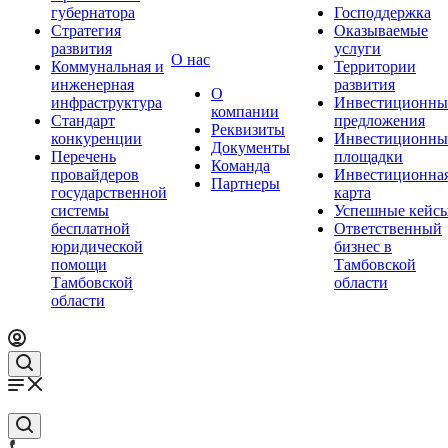
губернатора
Господдержка
Стратегия
Оказываемые
развития
услуги
О нас
Коммунальная и
Территории
инженерная
развития
О
инфраструктура
Инвестиционны
компании
Стандарт
предложения
Реквизиты
конкуренции
Инвестиционны
Документы
Перечень
площадки
Команда
провайдеров
Инвестиционна
Партнеры
государственной
карта
системы
Успешные кейс
бесплатной
Ответственный
юридической
бизнес в
помощи
Тамбовской
Тамбовской
области
области