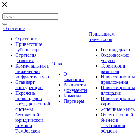
О регионе
Приглашаем
О регионе
инвесторов
Приветствие
губернатора
Господдержка
Стратегия
Оказываемые
развития
услуги
О нас
Коммунальная и
Территории
инженерная
развития
О
инфраструктура
Инвестиционны
компании
Стандарт
предложения
Реквизиты
конкуренции
Инвестиционны
Документы
Перечень
площадки
Команда
провайдеров
Инвестиционна
Партнеры
государственной
карта
системы
Успешные кейс
бесплатной
Ответственный
юридической
бизнес в
помощи
Тамбовской
Тамбовской
области